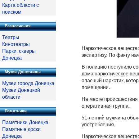
Карта области с
поиском
Развлечения
Театры
Кинотеатры
Наркотическое вещество
Парки, скверы
экспертизу. По факту на
Донецка
В полицию поступило со
Музеи Донетчины
дома наркотическое вещ
опасный наркотик, кото
Музеи города Донецка
помещении.
Музеи Донецкой
области
На месте происшествия 
оперативная группа.
Памятники
51-летний мужчина объя
Памятники Донецка
употребления.
Памятные доски
Донецка
Наркотическое вещество