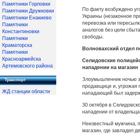
Памятники Горловки
По факту возбуждено уго
Памятники Дружковки
Украины (незаконное про
Памятники Енакиево
перевозка или пересылк
Памятники
аналогов без цели сбыта
Константиновки
свободы.
Памятники
Краматорска
Волновахский отдел п
Памятники
Красноармейска
Селидовские полицейс
Артемовского района
нападении на магазин
Злоумышленник ночью за
Транспорт
продавщице и, угрожая п
ЖД станции области
нападающий был задержа
30 октября в Селидовск
нападении от владельца 
Неизвестный мужчина, п
магазин, где завладел д