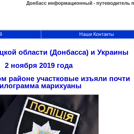
Донбасс информационный - путеводитель п
й
Наши Контакты
цкой области (Донбасса) и Украины
2 ноября 2019 года
ом районе участковые изъяли почти
илограмма марихуаны