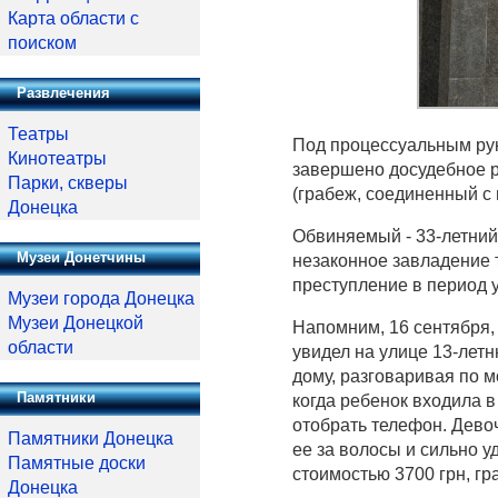
Карта области с
поиском
Развлечения
Театры
Под процессуальным ру
Кинотеатры
завершено досудебное ра
Парки, скверы
(грабеж, соединенный с
Донецка
Обвиняемый - 33-летний
Музеи Донетчины
незаконное завладение 
преступление в период 
Музеи города Донецка
Музеи Донецкой
Напомним, 16 сентября,
области
увидел на улице 13-лет
дому, разговаривая по 
Памятники
когда ребенок входила в
отобрать телефон. Дево
Памятники Донецка
ее за волосы и сильно у
Памятные доски
стоимостью 3700 грн, гр
Донецка