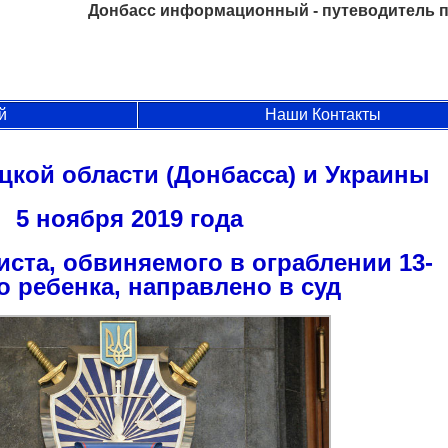
Донбасс информационный - путеводитель п
й
Наши Контакты
цкой области (Донбасса) и Украины
5 ноября 2019 года
ста, обвиняемого в ограблении 13-
о ребенка, направлено в суд