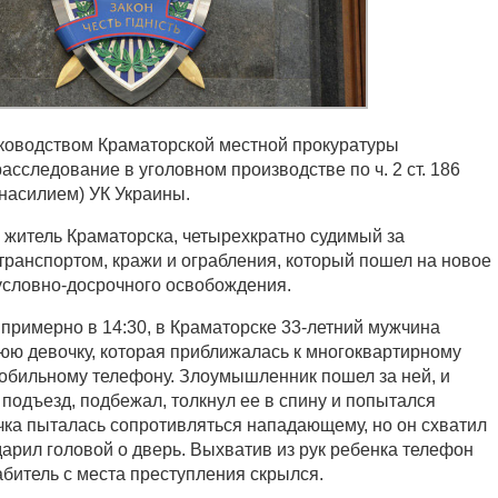
ководством Краматорской местной прокуратуры
сследование в уголовном производстве по ч. 2 ст. 186
 насилием) УК Украины.
 житель Краматорска, четырехкратно судимый за
транспортом, кражи и ограбления, который пошел на новое
условно-досрочного освобождения.
 примерно в 14:30, в Краматорске 33-летний мужчина
нюю девочку, которая приближалась к многоквартирному
мобильному телефону. Злоумышленник пошел за ней, и
 подъезд, подбежал, толкнул ее в спину и попытался
чка пыталась сопротивляться нападающему, но он схватил
дарил головой о дверь. Выхватив из рук ребенка телефон
абитель с места преступления скрылся.