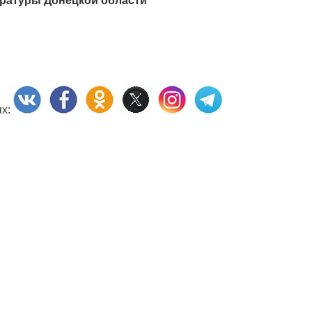
ратуры Донецкой области
ях: