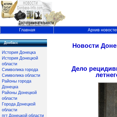
Главная
Архив новосте
Донбасс
Новости Доне
История Донецка
История Донецкой
области
Дело рецидиви
Символика города
летнег
Символика области
Районы города
Донецка
Районы Донецкой
области
Города Донецкой
области
пгт Донецкой области