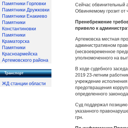
Памятники Горловки
Сейчас обвинительный а
Памятники Дружковки
Обвиняемому грозит от 
Памятники Енакиево
Пренебрежение требо
Памятники
привело к администра
Константиновки
Памятники
Артемовска местная про
Краматорска
административном правон
Памятники
(несвоевременное предс
Красноармейска
уполномоченного на вып
Артемовского района
В ходе судебного засед
Транспорт
2019 23-летним работни
учреждение исполнения
ЖД станции области
предотвращения коррупц
определенного законода
Суд поддержал позицию
указанного правонаруше
грн.