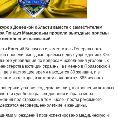
урор Донецкой области вместе с заместителем
ора Гюндуз Мамедовым провели выездные приемы
х исполнения наказаний
сти Евгений Белоусов и заместитель Генерального
дов провели выездные приемы в двух учреждениях Юго-
льного управления по вопросам исполнения уголовных
инистерства юстиции Украины, а именно в Приазовской
, где в настоящее время находятся 80 женщин, и в
нном изоляторе, в котором содержатся 383 человек.
проверили условия содержания лиц, в отношении которых
бного и судебного расследования избрана мера
жания под стражей, в том числе - посты режимного
содержатся несовершеннолетние и женщины.
ациями учреждений проинспектировано медицинскую и