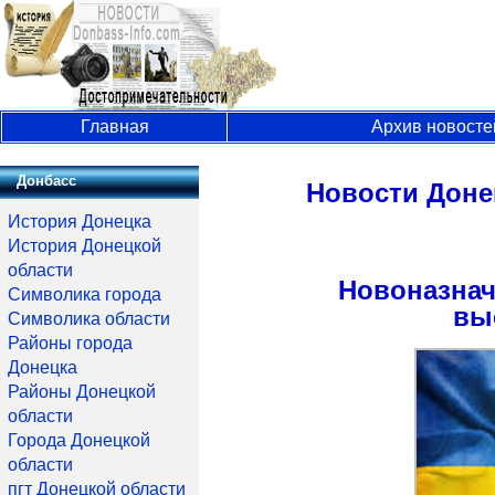
Главная
Архив новосте
Донбасс
Новости Доне
История Донецка
История Донецкой
области
Новоназнач
Символика города
вы
Символика области
Районы города
Донецка
Районы Донецкой
области
Города Донецкой
области
пгт Донецкой области