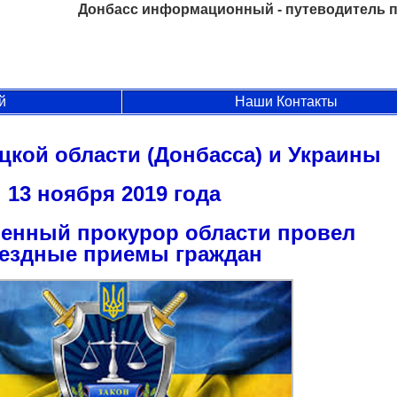
Донбасс информационный - путеводитель п
й
Наши Контакты
цкой области (Донбасса) и Украины
13 ноября 2019 года
енный прокурор области провел
ездные приемы граждан