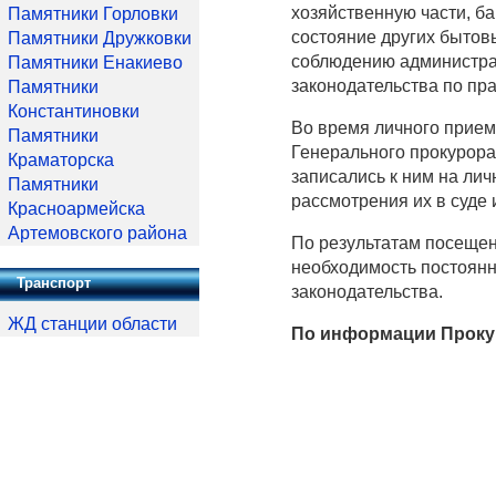
хозяйственную части, б
Памятники Горловки
состояние других бытов
Памятники Дружковки
соблюдению администра
Памятники Енакиево
законодательства по пр
Памятники
Константиновки
Во время личного прием
Памятники
Генерального прокурор
Краматорска
записались к ним на ли
Памятники
рассмотрения их в суде
Красноармейска
Артемовского района
По результатам посещен
необходимость постоянн
Транспорт
законодательства.
ЖД станции области
По информации Проку