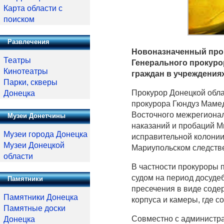
Карта области с
поиском
Развлечения
Новоназначенный прок
Театры
Генерального прокур
Кинотеатры
граждан в учреждения
Парки, скверы
Прокурор Донецкой обла
Донецка
прокурора Гюндуз Маме
Восточного межрегиона
Музеи Донетчины
наказаний и пробаций М
Музеи города Донецка
исправительной колонии
Музеи Донецкой
Мариупольском следстве
области
В частности прокуроры 
судом на период досуде
Памятники
пресечения в виде содер
Памятники Донецка
корпуса и камеры, где 
Памятные доски
Совместно с администр
Донецка