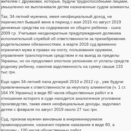
жителям г. Дружковки, которые, будучи трудоспособными лицами,
умышленно не выплачивали детям назначенные судом алименты.
Так, 34-летний мужчина, имея неофициальный доход, не
перечислял бывшей жене в период с мая 2015 по август 2019
денежные средства на содержание их общего ребенка - сына
2009 г.р. Учитывая неоднократные предупреждения должника
исполнительной службой об ответственности за пренебрежение
родительскими обязанностями, в марте 2018 суд временно
ограничил мужа в правах на охоту, пользования оружием,
управления транспортным средством и на выезд за пределы
Украины, но он продолжил злостное уклонение от уплаты средств
родному ребенку, накопив задолженность на сумму свыше 133
тыс грн.
Еще один 34-летний папа дочерей 2010 и 2012 г.р., уже будучи
привлеченным к ответственности за неуплату алиментов (ч. 1 ст.
164 УК Украины) в виде 80 часов общественных работ и в
отношении которого в суде находится аналогичное уголовное
производство, также имея неофициальные доходы, задолжал
детям с февраля по август 2019 около 27 тыс грн.
Суд, признав мужчин виновным в инкриминируемом
правонарушении, назначил первом наказание в виде 80, а
второму - 100 часов общественных работ.