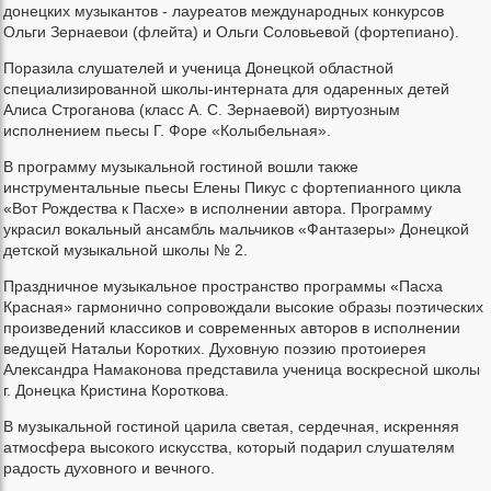
донецких музыкантов - лауреатов международных конкурсов
Ольги Зернаевои (флейта) и Ольги Соловьевой (фортепиано).
Поразила слушателей и ученица Донецкой областной
специализированной школы-интерната для одаренных детей
Алиса Строганова (класс А. С. Зернаевой) виртуозным
исполнением пьесы Г. Форе «Колыбельная».
В программу музыкальной гостиной вошли также
инструментальные пьесы Елены Пикус с фортепианного цикла
«Вот Рождества к Пасхе» в исполнении автора. Программу
украсил вокальный ансамбль мальчиков «Фантазеры» Донецкой
детской музыкальной школы № 2.
Праздничное музыкальное пространство программы «Пасха
Красная» гармонично сопровождали высокие образы поэтических
произведений классиков и современных авторов в исполнении
ведущей Натальи Коротких. Духовную поэзию протоиерея
Александра Намаконова представила ученица воскресной школы
г. Донецка Кристина Короткова.
В музыкальной гостиной царила светая, сердечная, искренняя
атмосфера высокого искусства, который подарил слушателям
радость духовного и вечного.