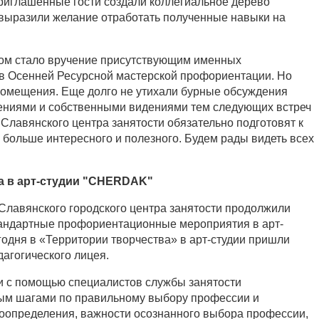
приглашенные гости создали коллегиальное дерево
выразили желание отработать полученные навыки на
ом стало вручение присутствующим именных
в Осенней Ресурсной мастерской профориентации. Но
 помещения. Еще долго не утихали бурные обсуждения
ениями и собственными видениями тем следующих встреч
 Славянского центра занятости обязательно подготовят к
больше интересного и полезного. Будем рады видеть всех
а в арт-студии "CHERDAK"
Славянского городского центра занятости продолжили
тандартные профориентационные мероприятия в арт-
дня в «Территории творчества» в арт-студии пришли
дагогического лицея.
и с помощью специалистов службы занятости
ным шагами по правильному выбору профессии и
оопределения, важности осознанного выбора профессии,