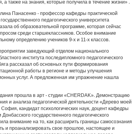
, а также на знания, которые получила в течение жизни» .
лина Панасенко - профессор кафедры практической
 государственного педагогического университета
казала об образовательной программе, которая сейчас
 спросом среди старшеклассников. Особое внимание
ьному определению учеников 9-х и 11-х классов.
ероприятии заведующий отделом национального
бластного института последипломного педагогического
яга рассказал об основных пути формирования
тационной работы в регионе и методы улучшения
ионных услуг. А предложенная им упражнение нашла
едания прошла в арт - студии «CHERDAK». Демонстрацию
ния и анализа педагогической деятельности «Дерево моей
 София, кандидат психологических наук, доцент кафедры
и Донбасского государственного педагогического
тила внимание на то, как расширить границы самосознания
ать и проанализировать свое прошлое, настоящее и