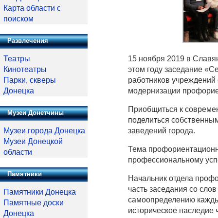
Карта области с
поиском
Развлечения
15 ноября 2019 в Славя
Театры
этом году заседание «С
Кинотеатры
работников учреждений 
Парки, скверы
модернизации профорие
Донецка
Приобщиться к совреме
Музеи Донетчины
поделиться собственным
заведений города.
Музеи города Донецка
Музеи Донецкой
Тема профориентационно
области
профессиональному усп
Памятники
Начальник отдела проф
часть заседания со сло
Памятники Донецка
самоопределению каждый
Памятные доски
историческое наследие 
Донецка