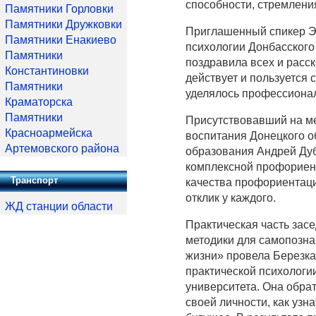
способности, стремления
Памятники Горловки
Памятники Дружковки
Приглашенный спикер Э
Памятники Енакиево
психологии Донбасского
Памятники
поздравила всех и расс
Константиновки
действует и пользуется
Памятники
уделялось профессионал
Краматорска
Памятники
Присутствовавший на м
Красноармейска
воспитания Донецкого о
Артемовского района
образования Андрей Дуб
комплексной профориен
Транспорт
качества профориентац
отклик у каждого.
ЖД станции области
Практическая часть зас
методики для самопозна
жизни» провела Березка
практической психологи
университета. Она обра
своей личности, как узн