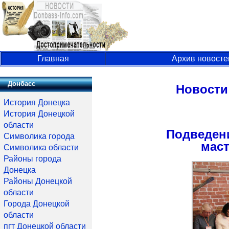
Главная
Архив новосте
Донбасс
Новости
История Донецка
История Донецкой
области
Подведени
Символика города
мас
Символика области
Районы города
Донецка
Районы Донецкой
области
Города Донецкой
области
пгт Донецкой области