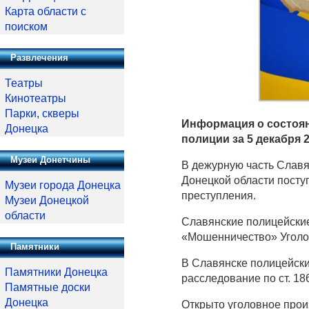
Карта области с
поиском
Развлечения
Театры
Кинотеатры
Парки, скверы
Информация о состоян
Донецка
полиции за 5 декабря 
Музеи Донетчины
В дежурную часть Славя
Донецкой области поступ
Музеи города Донецка
преступления.
Музеи Донецкой
области
Славянские полицейские
«Мошенничество» Уголов
Памятники
В Славянске полицейски
Памятники Донецка
расследование по ст. 18
Памятные доски
Донецка
Открыто уголовное прои