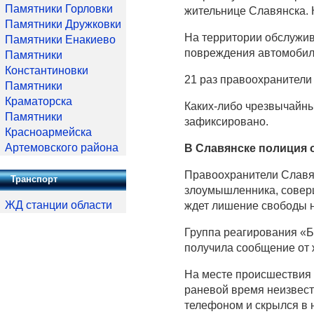
Памятники Горловки
жительнице Славянска. К
Памятники Дружковки
На территории обслужи
Памятники Енакиево
повреждения автомобиле
Памятники
Константиновки
21 раз правоохранители
Памятники
Краматорска
Каких-либо чрезвычайны
Памятники
зафиксировано.
Красноармейска
Артемовского района
В Славянске полиция 
Правоохранители Славян
Транспорт
злоумышленника, совер
ЖД станции области
ждет лишение свободы на
Группа реагирования «Б
получила сообщение от
На месте происшествия 
раневой время неизвест
телефоном и скрылся в 