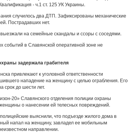
валификация - ч.1 ст. 125 УК Украины.
вания случилось два ДТП. Зафиксированы механические
й. Пострадавших нет.
 выезжали на семейные скандалы и ссоры с соседями.
х событий в Славянской оперативной зоне не
охраны задержала грабителя
ска привлекают к уголовной ответственности
шившего нападение на женщину с целью ограбления. Его
 срок до шести лет.
изон-20» Славянского отделения полиции охраны
 женщины о нанесении ей телесных повреждений.
полицейские выяснили, что подъезде жилого дома в
ный напал на женщину, завладел ее мобильным
неизвестном направлении.