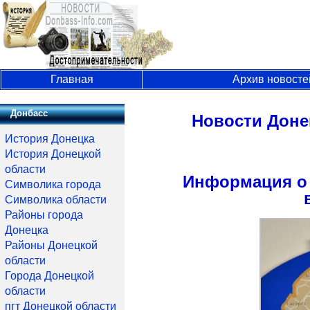
Главная
Архив новосте
Донбасс
Новости Доне
История Донецка
История Донецкой
области
Информация о 
Символика города
Символика области
Районы города
Донецка
Районы Донецкой
области
Города Донецкой
области
пгт Донецкой области