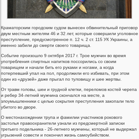
Краматорским городским судом вынесен обвинительный приговор
двум местным жителям 46 и 32 лет, которые совершили уголовное
преступление, предусмотренное п. 12 ч. 2 ст. 115 УК Украины, а
именно забили до смерти своего товарища.
Событие произошло 9 октября 2017 г. Трое мужчин во время
употребления спиртных напитков поссорились со своим
товарищем и начали бить его руками и ногами, а когда
потерпевший упал на пол, продолжили его избивать, при этом
один из «друзей» даже прыгал по туловищу и шее жертвы.
От травм головы, шеи и грудной клетки, переломов костей черепа
и ребер 34-летний мужчина скончался на месте, а
злоумышленники с целью сокрытия преступления закопали тело
убитого во дворе.
О местонахождении трупа и фамилии участников рокового
застолья правоохранители узнали из предсмертной записки
третьего подельника - 26-летнего мужчины, который не выдержал
угрызений совести и покончил жизнь самоубийством.