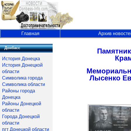
Главная
Архив новосте
Донбасс
Памятник
Крам
История Донецка
История Донецкой
Мемориальна
области
Лысенко Ев
Символика города
Символика области
Районы города
Донецка
Районы Донецкой
области
Города Донецкой
области
пгт Донецкой области