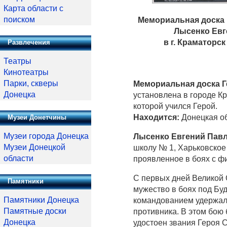
Карта области с
поиском
Мемориальная доска 
Лысенко Евг
в г. Краматорс
Развлечения
Театры
Кинотеатры
Парки, скверы
Мемориальная доска Г
Донецка
установлена в городе К
которой учился Герой.
Находится:
Донецкая об
Музеи Донетчины
Музеи города Донецка
Лысенко Евгений Пав
Музеи Донецкой
школу № 1, Харьковское 
области
проявленное в боях с ф
С первых дней Великой 
Памятники
мужество в боях под Бу
Памятники Донецка
командованием удержал
Памятные доски
противника. В этом бою
Донецка
удостоен звания Героя 