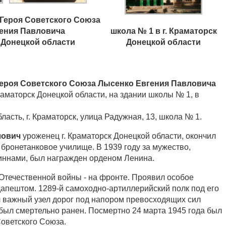
Героя Советского Союза
ения Павловича
школа № 1 в г. Краматорск
к Донецкой области
Донецкой области
ероя Советского Союза Лысенко Евгения Павловича
раматорск Донецкой области, на здании школы № 1, в
ласть, г. Краматорск, улица Радужная, 13, школа № 1.
лович
уроженец г. Краматорск Донецкой области, окончил
бронетанковое училище. В 1939 году за мужество,
иннами, был награжден орденом Ленина.
Отечественной войны - на фронте. Проявил особое
дапештом. 1289-й самоходно-артиллерийский полк под его
 важный узел дорог под напором превосходящих сил
 был смертельно ранен. Посмертно 24 марта 1945 года был
Советского Союза.