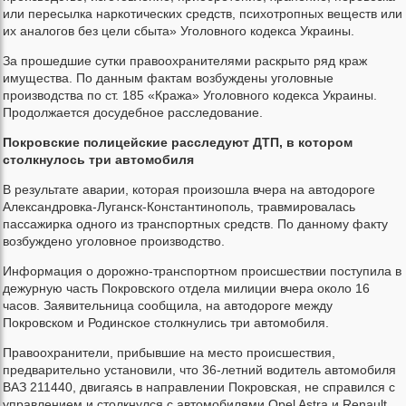
или пересылка наркотических средств, психотропных веществ или
их аналогов без цели сбыта» Уголовного кодекса Украины.
За прошедшие сутки правоохранителями раскрыто ряд краж
имущества. По данным фактам возбуждены уголовные
производства по ст. 185 «Кража» Уголовного кодекса Украины.
Продолжается досудебное расследование.
Покровские полицейские расследуют ДТП, в котором
столкнулось три автомобиля
В результате аварии, которая произошла вчера на автодороге
Александровка-Луганск-Константинополь, травмировалась
пассажирка одного из транспортных средств. По данному факту
возбуждено уголовное производство.
Информация о дорожно-транспортном происшествии поступила в
дежурную часть Покровского отдела милиции вчера около 16
часов. Заявительница сообщила, на автодороге между
Покровском и Родинское столкнулись три автомобиля.
Правоохранители, прибывшие на место происшествия,
предварительно установили, что 36-летний водитель автомобиля
ВАЗ 211440, двигаясь в направлении Покровская, не справился с
управлением и столкнулся с автомобилями Opel Astra и Renault