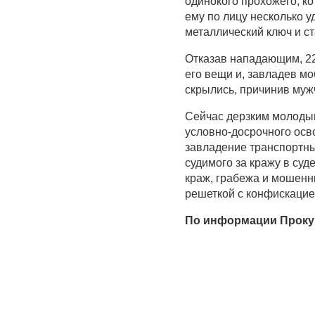
одинокого прохожего, к
ему по лицу несколько 
металлический ключ и с
Отказав нападающим, 22
его вещи и, завладев м
скрылись, причинив муж
Сейчас дерзким молодым
условно-досрочного осв
завладение транспортны
судимого за кражу в суд
краж, грабежа и мошенни
решеткой с конфискацие
По информации Проку