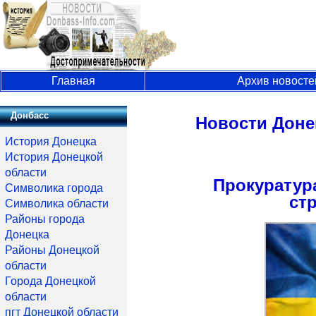
Главная
Архив новосте
Донбасс
Новости Доне
История Донецка
История Донецкой
области
Прокуратур
Символика города
ст
Символика области
Районы города
Донецка
Районы Донецкой
области
Города Донецкой
области
пгт Донецкой области