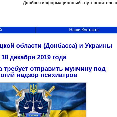
Донбасс информационный - путеводитель п
й
Наши Контакты
цкой области (Донбасса) и Украины
18 декабря 2019 года
а требует отправить мужчину под
рогий надзор психиатров