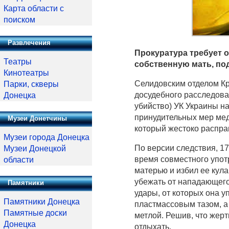
Карта области с
поиском
Развлечения
Прокуратура требует 
Театры
собственную мать, по
Кинотеатры
Селидовским отделом Кр
Парки, скверы
досудебного расследован
Донецка
убийство) УК Украины н
принудительных мер меди
Музеи Донетчины
который жестоко распра
Музеи города Донецка
По версии следствия, 17
Музеи Донецкой
время совместного упот
области
матерью и избил ее кул
убежать от нападающего 
Памятники
удары, от которых она 
Памятники Донецка
пластмассовым тазом, а
Памятные доски
метлой. Решив, что жер
Донецка
отдыхать.