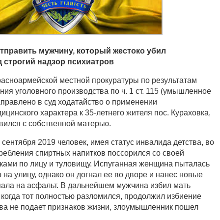
отправить мужчину, который жестоко убил
д строгий надзор психиатров
асноармейской местной прокуратуры по результатам
ия уголовного производства по ч. 1 ст. 115 (умышленное
аправлено в суд ходатайство о применении
цинского характера к 35-летнего жителя пос. Кураховка,
вился с собственной матерью.
 сентября 2019 человек, имея статус инвалида детства, во
ребления спиртных напитков поссорился со своей
аками по лицу и туловищу. Испуганная женщина пыталась
на улицу, однако он догнал ее во дворе и нанес новые
упала на асфальт. В дальнейшем мужчина избил мать
 когда тот полностью разломился, продолжил избиение
тва не подает признаков жизни, злоумышленник пошел