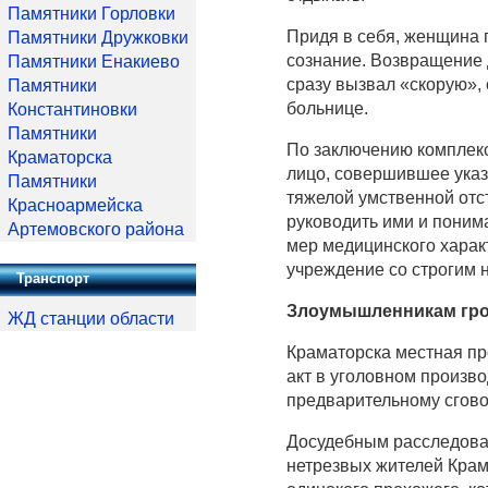
Памятники Горловки
Придя в себя, женщина 
Памятники Дружковки
сознание. Возвращение 
Памятники Енакиево
сразу вызвал «скорую», 
Памятники
больнице.
Константиновки
Памятники
По заключению комплекс
Краматорска
лицо, совершившее указ
Памятники
тяжелой умственной отст
Красноармейска
руководить ими и понима
Артемовского района
мер медицинского харак
учреждение со строгим 
Транспорт
Злоумышленникам гроз
ЖД станции области
Краматорска местная пр
акт в уголовном произво
предварительному сгово
Досудебным расследован
нетрезвых жителей Крама