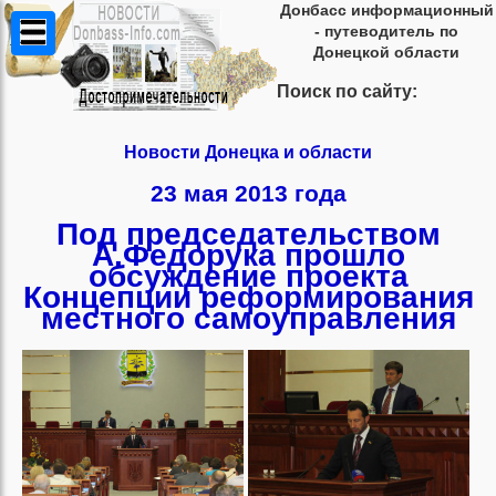
Донбасс информационный
- путеводитель по
Донецкой области
Поиск по сайту:
Новости Донецка и области
23 мая 2013 года
Под председательством
А.Федорука прошло
обсуждение проекта
Концепции реформирования
местного самоуправления