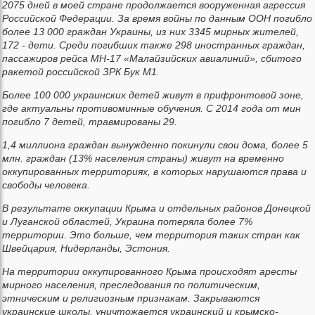
2075 дней в моей стране продолжается вооруженная агрессия
Российской Федерации. За время войны по данным ООН погибло
более 13 000 граждан Украины, из них 3345 мирных жителей,
172 - дети. Среди погибших также 298 иностранных граждан,
пассажиров рейса МН-17 «Малайзийских авиалиний», сбитого
ракетой российской ЗРК Бук М1.
Более 100 000 украинских детей живут в прифронтовой зоне,
где актуальны противоминные обучения. С 2014 года от мин
погибло 7 детей, травмированы 29.
1,4 миллиона граждан вынужденно покинули свои дома, более 5
млн. граждан (13% населения страны) живут на временно
оккупированных территориях, в которых нарушаются права и
свободы человека.
В результате оккупации Крыма и отдельных районов Донецкой
и Луганской областей, Украина потеряла более 7%
территории. Это больше, чем территория таких стран как
Швейцария, Нидерланды, Эстония.
На территории оккупированного Крыма происходят аресты
мирного населения, преследования по политическим,
этническим и религиозным признакам. Закрываются
украинские школы, уничтожается украинский и крымско-