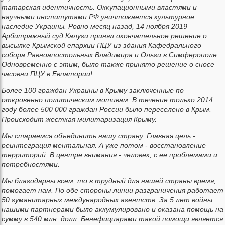
татарская идентичность. Оккупационными властями и
научными институтами РФ уничтожается культурное
наследие Украины. Ровно месяц назад, 14 ноября 2019
Арбитражный суд Калуги принял окончательное решение о
высылке Крымской епархии ПЦУ из здания Кафедрального
собора Равноапостольных Владимира и Ольги в Симферополе.
Одновременно с этим, было также принято решение о сносе
часовни ПЦУ в Евпатории!
Более 100 граждан Украины в Крыму заключенные по
откровенно политическим мотивам. В течение только 2014
году более 500 000 граждан России было переселено в Крым.
Происходит жесткая милитаризация Крыму.
Мы стараемся объединить нашу страну. Главная цель -
реинтеграция ментальная. А уже потом - восстановление
территорий. В центре внимания - человек, с ее проблемами и
потребностями.
Мы благодарны всем, то в трудный для нашей страны время,
помогает нам. По обе стороны линии разграничения работает
50 гуманитарных международных агентств. За 5 лет войны
нашими партнерами было аккумулировано и оказана помощь на
сумму в 540 млн. долл. Бенефициарами такой помощи является