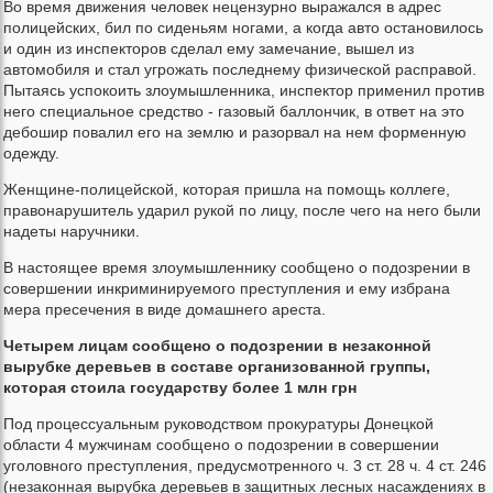
Во время движения человек нецензурно выражался в адрес
полицейских, бил по сиденьям ногами, а когда авто остановилось
и один из инспекторов сделал ему замечание, вышел из
автомобиля и стал угрожать последнему физической расправой.
Пытаясь успокоить злоумышленника, инспектор применил против
него специальное средство - газовый баллончик, в ответ на это
дебошир повалил его на землю и разорвал на нем форменную
одежду.
Женщине-полицейской, которая пришла на помощь коллеге,
правонарушитель ударил рукой по лицу, после чего на него были
надеты наручники.
В настоящее время злоумышленнику сообщено о подозрении в
совершении инкриминируемого преступления и ему избрана
мера пресечения в виде домашнего ареста.
Четырем лицам сообщено о подозрении в незаконной
вырубке деревьев в составе организованной группы,
которая стоила государству более 1 млн грн
Под процессуальным руководством прокуратуры Донецкой
области 4 мужчинам сообщено о подозрении в совершении
уголовного преступления, предусмотренного ч. 3 ст. 28 ч. 4 ст. 246
(незаконная вырубка деревьев в защитных лесных насаждениях в