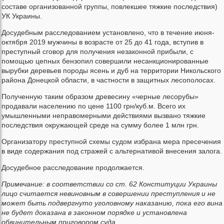
составе организованной группы, повлекшее тяжкие последствия)
УК Украины.
Досудебным расследованием установлено, что в течение июня-
октября 2019 мужчины в возрасте от 25 до 41 года, вступив в
преступный сговор для получения незаконной прибыли, с
помощью цепных бензопил совершили несанкционированные
вырубки деревьев породы ясень и дуб на территории Никольского
района Донецкой области, в частности в защитных лесополосах.
Полученную таким образом древесину «черные лесорубы»
продавали населению по цене 1100 грн/куб.м. Всего их
умышленными неправомерными действиями вызвано тяжкие
последствия окружающей среде на сумму более 1 млн грн.
Организатору преступной схемы судом избрана мера пресечения
в виде содержания под стражей с альтернативой внесения залога.
Досудебное расследование продолжается.
Примечание: в соответствии со ст. 62 Конституции Украины
лицо считается невиновным в совершении преступления и не
может быть подвергнуто уголовному наказанию, пока его вина
не будет доказана в законном порядке и установлена
обвинительным приговором суда.