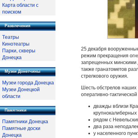
Карта области с
поиском
Развлечения
Театры
Кинотеатры
25 декабря вооруженны
Парки, скверы
режим прекращения огня
Донецка
запрещенных минскими д
также гранатометов раз
Музеи Донетчины
стрелкового оружия.
Музеи города Донецка
Шесть обстрелов наших 
Музеи Донецкой
оперативно-тактической
области
дважды вблизи Кра
Памятники
крупнокалиберных 
рядом с Невельским
Памятники Донецка
два раза неподалек
Памятные доски
у населенного пунк
Донецка