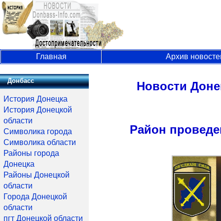
Главная
Архив новосте
Донбасс
Новости Доне
История Донецка
История Донецкой
области
Район проведе
Символика города
Символика области
Районы города
Донецка
Районы Донецкой
области
Города Донецкой
области
пгт Донецкой области