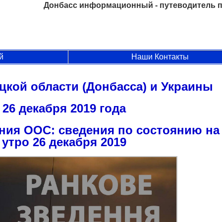
Донбасс информационный - путеводитель п
й
Наши Контакты
цкой области (Донбасса) и Украины
26 декабря 2019 года
ния ООС: сведения по состоянию на
утро 26 декабря 2019