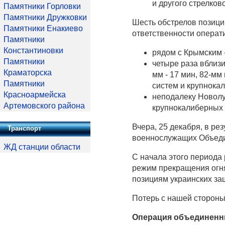
и другого стрелков
Памятники Горловки
Памятники Дружковки
Шесть обстрелов позици
Памятники Енакиево
ответственности операт
Памятники
Константиновки
рядом с Крымским -
Памятники
четыре раза вблизи
Краматорска
мм - 17 мин, 82-мм
Памятники
систем и крупнока
Красноармейска
неподалеку Новолуг
Артемовского района
крупнокалиберных 
Вчера, 25 декабря, в ре
Транспорт
военнослужащих Объеди
ЖД станции области
С начала этого периода
режим прекращения огня
позициям украинских за
Потерь с нашей стороны 
Операция объединенн