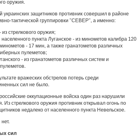
ого оружия.
й украинских защитников противник совершил в районе
ивно-тактической группировки "СЕВЕР", а именно:
 из стрелкового оружия;
 населенного пункта Луганское - из минометов калибра 120
 минометов - 17 мин, а также гранатометов различных
либерных пулеметов;
анского - из гранатометов различных систем и
пулеметов.
зультате вражеских обстрелов потерь среди
ненных сил не было.
 российские оккупационные войска один раз нарушили
. Из стрелкового оружия противник открывал огонь по
щитников недалеко от населенного пункта Невельское.
нет.
ых сил