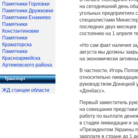
Памятники Горловки
на сегодняшний день об
Памятники Дружковки
угольных предприятиях с
Памятники Енакиево
специалистами Министерс
Памятники
последних двух месяцев 
Константиновки
состоянию на 1 апреля т
Памятники
Краматорска
«Но сам факт наличия за
Памятники
августа мы должны закры
Красноармейска
на экономически активны
Артемовского района
В частности, Игорь Попов
относительно ликвидаци
Транспорт
руководством Донецкой 
ЖД станции области
«Донбасс».
Первый заместитель рук
на совещании представи
работу по выплате дене
в стадии ликвидации и за
«Президентом Украины по
зарплате в стране до 1 д