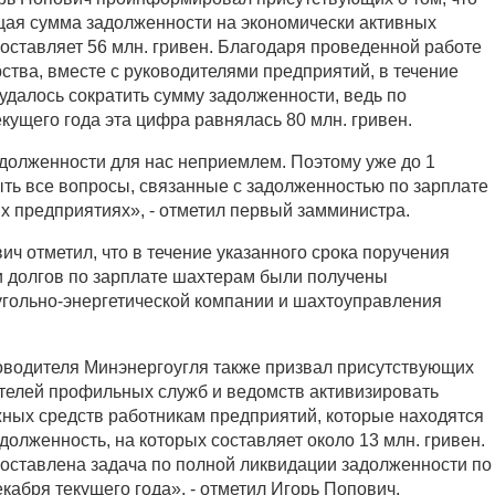
щая сумма задолженности на экономически активных
оставляет 56 млн. гривен. Благодаря проведенной работе
тва, вместе с руководителями предприятий, в течение
удалось сократить сумму задолженности, ведь по
екущего года эта цифра равнялась 80 млн. гривен.
долженности для нас неприемлем. Поэтому уже до 1
ть все вопросы, связанные с задолженностью по зарплате
х предприятиях», - отметил первый замминистра.
ич отметил, что в течение указанного срока поручения
и долгов по зарплате шахтерам были получены
угольно-энергетической компании и шахтоуправления
оводителя Минэнергоугля также призвал присутствующих
телей профильных служб и ведомств активизировать
жных средств работникам предприятий, которые находятся
долженность, на которых составляет около 13 млн. гривен.
ставлена ​​задача по полной ликвидации задолженности по
екабря текущего года», - отметил Игорь Попович.