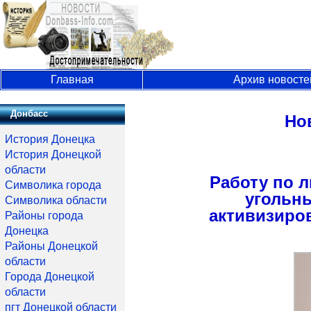
Главная
Архив новосте
Донбасс
Но
История Донецка
История Донецкой
области
Работу по л
Символика города
угольн
Символика области
активизиро
Районы города
Донецка
Районы Донецкой
области
Города Донецкой
области
пгт Донецкой области