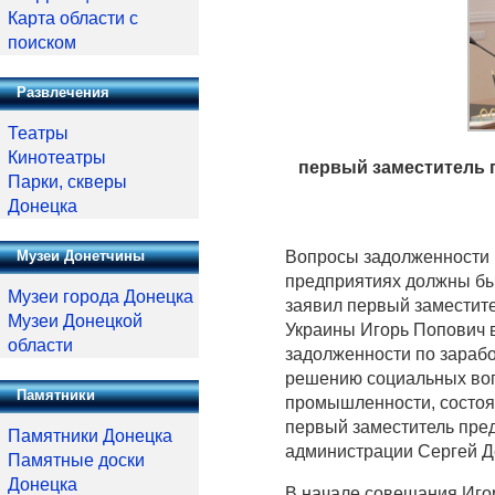
Карта области с
поиском
Развлечения
Театры
Кинотеатры
первый заместитель 
Парки, скверы
Донецка
Вопросы задолженности 
Музеи Донетчины
предприятиях должны бы
Музеи города Донецка
заявил первый заместит
Музеи Донецкой
Украины Игорь Попович 
области
задолженности по зарабо
решению социальных воп
Памятники
промышленности, состоя
первый заместитель пре
Памятники Донецка
администрации Сергей Д
Памятные доски
Донецка
В начале совещания Иго