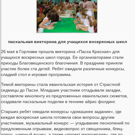
пасхальная викторина для учащихся воскресных школ
26 мая в Горловке прошла викторина «Пасха Красная» для
учащихся воскресных школ города. Ее организаторами стали
приходы Благовещенского благочиния. В празднике приняли
участие более ста детей. Ребят ожидали различные конкурсы,
сладкий стол и игровая программа.
Темой викторины стала евангельская история от Страстной
седмицы до Пасхи. Младшие участники отгадывали загадки,
составляли киноленту из предложенных евангельских сюжетов,
создавали пасхальные поделки в технике айрис фолдинг.
Старших ребят ожидали конкурсы «домашнее задание», где
каждая воскресная школа готовила свои вопросы другим
участникам, музыкальный конкурс — угадывание песнопений по
предложенным отрывкам, видеовопрос от священника, блиц-
опрос, «черный ящик», а также «проект милосердия», где по