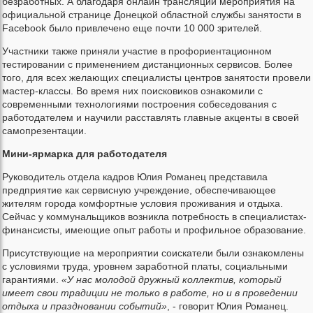
безработных. А благодаря онлайн трансляции мероприятия на
официальной странице Донецкой областной службы занятости в
Facebook было привлечено еще почти 10 000 зрителей.
Участники также приняли участие в профориентационном
тестировании с применением дистанционных сервисов. Более
того, для всех желающих специалисты центров занятости провели
мастер-классы. Во время них поисковиков ознакомили с
современными технологиями построения собеседования с
работодателем и научили расставлять главные акценты в своей
самопрезентации.
Мини
-ярмарк
а для работодателя
Руководитель отдела кадров Юлия Романец представила
предприятие как сервисную учреждение, обеспечивающее
жителям города комфортные условия проживания и отдыха.
Сейчас у коммунальщиков возникла потребность в специалистах-
финансисты, имеющие опыт работы и профильное образование.
Присутствующие на мероприятии соискатели были ознакомлены
с условиями труда, уровнем заработной платы, социальными
гарантиями.
«У нас молодой дружный коллектив, который
имеет свои традиции не только в работе, но и в проведении
отдыха и праздновании событий»
, - говорит Юлия Романец.