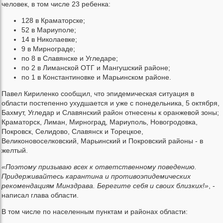
человек, в том числе 23 ребенка:
128 в Краматорске;
52 в Мариуполе;
14 в Николаевке;
9 в Мирнограде;
по 8 в Славянске и Угледаре;
по 2 в Лиманской ОТГ и Мангушский районе;
по 1 в Константиновке и Марьинском районе.
Павел Кириленко сообщил, что эпидемическая ситуация в
области постепенно ухудшается и уже с понедельника, 5 октября,
Бахмут, Угледар и Славянский район отнесены к оранжевой зоны;
Краматорск, Лиман, Мирноград, Мариуполь, Новогродовка,
Покровск, Селидово, Славянск и Торецкое,
Великоновоселковский, Марьинский и Покровский районы - в
желтый.
«Поэтому призываю всех к ответственному поведению.
Придерживайтесь карантина и противоэпидемических
рекомендациям Минздрава. Берегите себя и своих близких!»
, -
написал глава области.
В том числе по населенным пунктам и районах области: