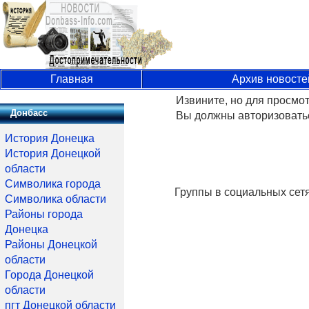
Главная
Архив новосте
Извините, но для просмот
Донбасс
Вы должны авторизоватьс
История Донецка
История Донецкой
области
Символика города
Группы в социальных сет
Символика области
Районы города
Донецка
Районы Донецкой
области
Города Донецкой
области
пгт Донецкой области