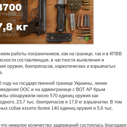
ем работы пограничников, как на границе, так и в КПВВ
асности составляющая, в частности выявления и
я оружия, боеприпасов, наркотических и взрывчатых
а.
0 году на государственной границе Украины, линии
роведения ООС и на админгранице с ВОТ АР Крым
ужбы обнаружили около 570 единиц оружия как
одного, 23,7 тыс. боеприпасов и 17,8 кг взрывчатки. В том
ых собак изъято более 140 единиц оружия и 5,6 тыс.
, что немалое количество задержаний состоялась благодаря