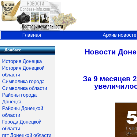
Главная
Архив новосте
Донбасс
Новости Доне
История Донецка
История Донецкой
области
За 9 месяцев 
Символика города
увеличилос
Символика области
Районы города
Донецка
Районы Донецкой
области
Города Донецкой
области
пгт Донецкой области