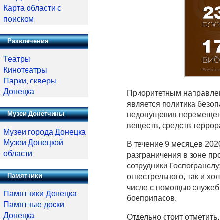
Карта области с
поиском
Развлечения
Театры
Кинотеатры
Парки, скверы
Донецка
Приоритетным направлени
является политика безоп
Музеи Донетчины
недопущения перемещени
веществ, средств террор
Музеи города Донецка
Музеи Донецкой
В течение 9 месяцев 202
области
разграничения в зоне п
сотрудники Госпогрансл
Памятники
огнестрельного, так и хол
числе с помощью служебн
Памятники Донецка
боеприпасов.
Памятные доски
Донецка
Отдельно стоит отметить