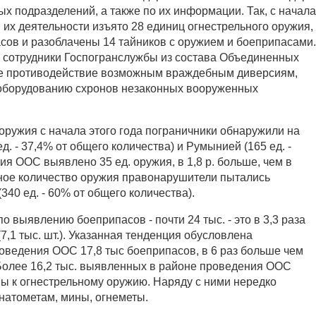
ых подразделений, а также по их информации. Так, с начала
м их деятельности изъято 28 единиц огнестрельного оружия,
асов и разоблачены 14 тайников с оружием и боеприпасами.
е сотрудники Госпогранслужбы из состава Объединенных
е противодействие возможным враждебным диверсиям,
оборудованию схронов незаконных вооруженных
ружия с начала этого года пограничники обнаружили на
д. - 37,4% от общего количества) и Румынией (165 ед. -
ия ООС выявлено 35 ед. оружия, в 1,8 р. больше, чем в
овное количество оружия правонарушители пытались
340 ед. - 60% от общего количества).
о выявлению боеприпасов - почти 24 тыс. - это в 3,3 раза
(7,1 тыс. шт.). Указанная тенденция обусловлена
оведения ООС 17,8 тыс боеприпасов, в 6 раз больше чем
 Более 16,2 тыс. выявленных в районе проведения ООС
ны к огнестрельному оружию. Наряду с ними нередко
натометам, мины, огнеметы.