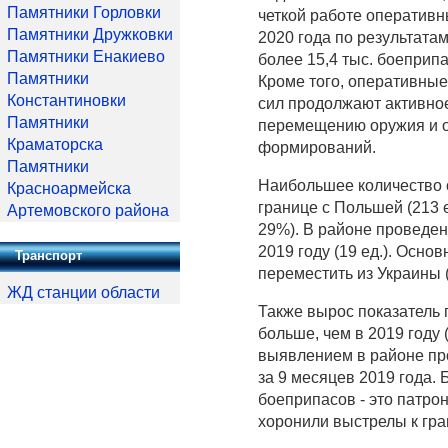
Памятники Горловки
четкой работе оперативн
Памятники Дружковки
2020 года по результата
Памятники Енакиево
более 15,4 тыс. боеприп
Памятники
Кроме того, оперативны
Константиновки
сил продолжают активно
Памятники
перемещению оружия и 
Краматорска
формирований.
Памятники
Наибольшее количество о
Красноармейска
границе с Польшей (213 е
Артемовского района
29%). В районе проведен
2019 году (19 ед.). Осн
Транспорт
переместить из Украины (
ЖД станции области
Также вырос показатель п
больше, чем в 2019 году 
выявлением в районе пр
за 9 месяцев 2019 года.
боеприпасов - это патро
хоронили выстрелы к гра