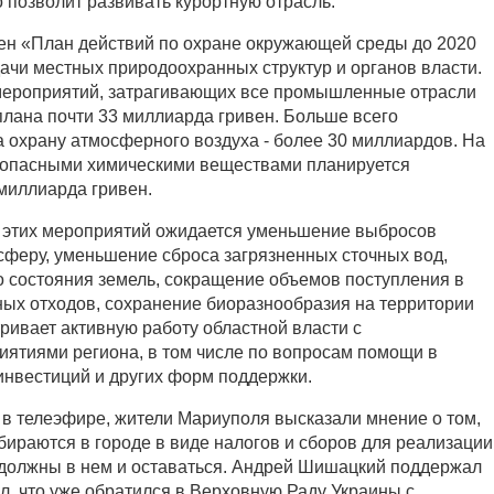
о позволит развивать курортную отрасль.
ден «План действий по охране окружающей среды до 2020
дачи местных природоохранных структур и органов власти.
мероприятий, затрагивающих все промышленные отрасли
лана почти 33 миллиарда гривен. Больше всего
а охрану атмосферного воздуха - более 30 миллиардов. На
 опасными химическими веществами планируется
миллиарда гривен.
и этих мероприятий ожидается уменьшение выбросов
сферу, уменьшение сброса загрязненных сточных вод,
 состояния земель, сокращение объемов поступления в
ых отходов, сохранение биоразнообразия на территории
ривает активную работу областной власти с
тиями региона, в том числе по вопросам помощи в
инвестиций и других форм поддержки.
в телеэфире, жители Мариуполя высказали мнение о том,
обираются в городе в виде налогов и сборов для реализации
 должны в нем и оставаться. Андрей Шишацкий поддержал
, что уже обратился в Верховную Раду Украины с