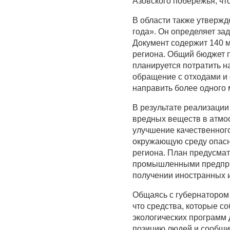
Азовского побережья, чт
В области также утверж
года». Он определяет за
Документ содержит 140 
региона. Общий бюджет п
планируется потратить н
обращение с отходами и
направить более одного 
В результате реализаци
вредных веществ в атмо
улучшение качественного
окружающую среду опасн
региона. План предусмат
промышленными предприя
получении иностранных 
Общаясь с губернатором 
что средства, которые с
экологических программ
позицию людей и сообщил