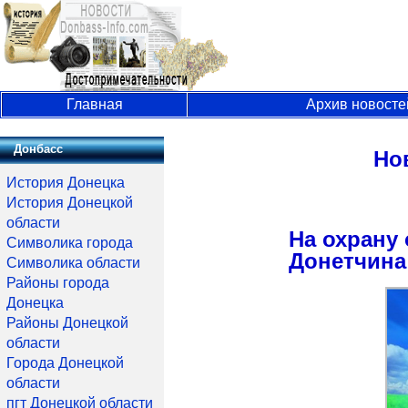
Главная
Архив новосте
Донбасс
Но
История Донецка
История Донецкой
области
На охрану
Символика города
Донетчина 
Символика области
Районы города
Донецка
Районы Донецкой
области
Города Донецкой
области
пгт Донецкой области