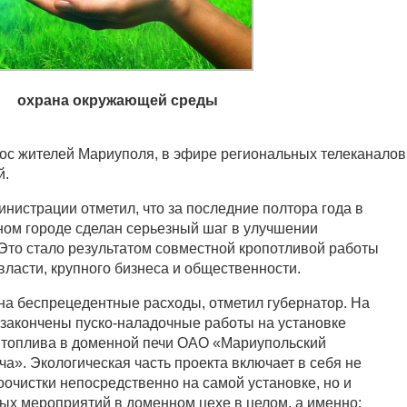
охрана окружающей среды
рос жителей Мариуполя, в эфире региональных телеканалов
й.
нистрации отметил, что за последние полтора года в
м городе сделан серьезный шаг в улучшении
 Это стало результатом совместной кропотливой работы
власти, крупного бизнеса и общественности.
а беспрецедентные расходы, отметил губернатор. На
 закончены пуско-наладочные работы на установке
 топлива в доменной печи ОАО «Мариупольский
а». Экологическая часть проекта включает в себя не
оочистки непосредственно на самой установке, но и
ых мероприятий в доменном цехе в целом, а именно: