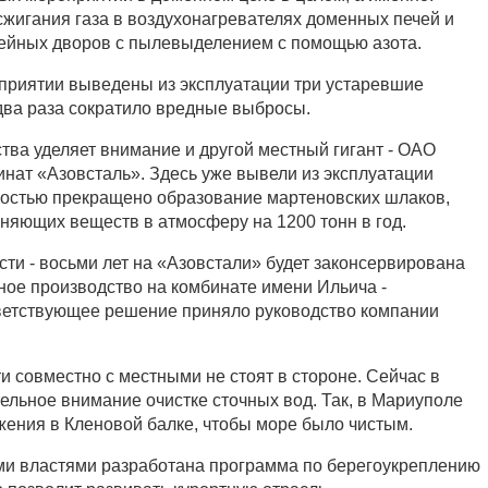
жигания газа в воздухонагревателях доменных печей и
ейных дворов с пылевыделением с помощью азота.
дприятии выведены из эксплуатации три устаревшие
 два раза сократило вредные выбросы.
ва уделяет внимание и другой местный гигант - ОАО
нат «Азовсталь». Здесь уже вывели из эксплуатации
ностью прекращено образование мартеновских шлаков,
няющих веществ в атмосферу на 1200 тонн в год.
ти - восьми лет на «Азовстали» будет законсервирована
ное производство на комбинате имени Ильича -
ветствующее решение приняло руководство компании
и совместно с местными не стоят в стороне. Сейчас в
тельное внимание очистке сточных вод. Так, в Мариуполе
ения в Кленовой балке, чтобы море было чистым.
ми властями разработана программа по берегоукреплению