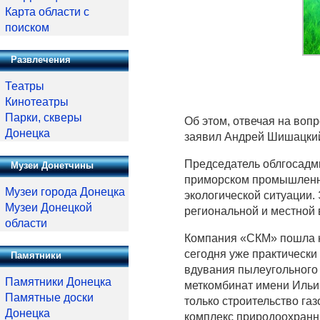
Карта области с
поиском
Развлечения
Театры
Кинотеатры
Парки, скверы
Об этом, отвечая на воп
Донецка
заявил Андрей Шишацки
Председатель облгосадми
Музеи Донетчины
приморском промышленно
Музеи города Донецка
экологической ситуации.
Музеи Донецкой
региональной и местной 
области
Компания «СКМ» пошла н
сегодня уже практически
Памятники
вдувания пылеугольного
Памятники Донецка
меткомбинат имени Ильич
Памятные доски
только строительство газ
Донецка
комплекс природоохранн