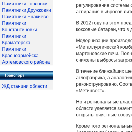
Памятники Горловки
регулирование системы с
Памятники Дружковки
аспирация выбросов лит
Памятники Енакиево
В 2012 году на этом пре
Памятники
коксовые батареи, что в
Константиновки
Памятники
Модернизации производст
Краматорска
«Металлургический комби
Памятники
мартеновские печи. Пол
Красноармейска
снижены выбросы загряз
Артемовского района
В течение ближайших шес
Транспорт
аглофабрика, а аналогич
реконструировано. Соот
ЖД станции области
«Метинвест».
Но и региональные власт
области уделяется значи
открыты очистные сооруж
Кроме того региональны