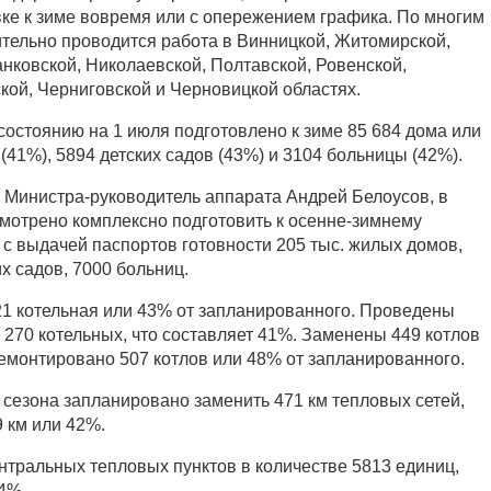
ке к зиме вовремя или с опережением графика. По многим
тельно проводится работа в Винницкой, Житомирской,
нковской, Николаевской, Полтавской, Ровенской,
кой, Черниговской и Черновицкой областях.
состоянию на 1 июля подготовлено к зиме 85 684 дома или
(41%), 5894 детских садов (43%) и 3104 больницы (42%).
 Министра-руководитель аппарата Андрей Белоусов, в
мотрено комплексно подготовить к осенне-зимнему
 с выдачей паспортов готовности 205 тыс. жилых домов,
х садов, 7000 больниц.
21 котельная или 43% от запланированного. Проведены
 270 котельных, что составляет 41%. Заменены 449 котлов
емонтировано 507 котлов или 48% от запланированного.
 сезона запланировано заменить 471 км тепловых сетей,
 км или 42%.
нтральных тепловых пунктов в количестве 5813 единиц,
4%.