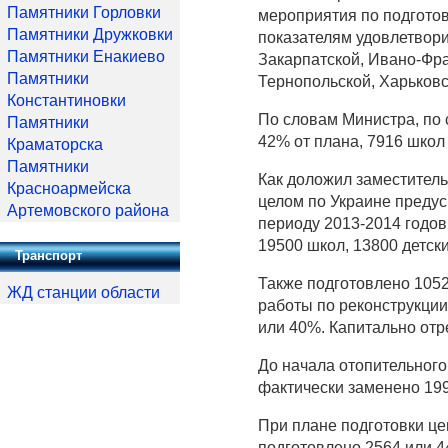
Памятники Горловки
мероприятия по подготов
Памятники Дружковки
показателям удовлетвори
Памятники Енакиево
Закарпатской, Ивано-Фра
Памятники
Тернопольской, Харьковс
Константиновки
По словам Министра, по 
Памятники
42% от плана, 7916 школ 
Краматорска
Памятники
Как доложил заместитель
Красноармейска
целом по Украине предус
Артемовского района
периоду 2013-2014 годов
19500 школ, 13800 детски
Транспорт
Также подготовлено 105
ЖД станции области
работы по реконструкции
или 40%. Капитально отр
До начала отопительного
фактически заменено 199
При плане подготовки це
подготовлено 2564 или 4