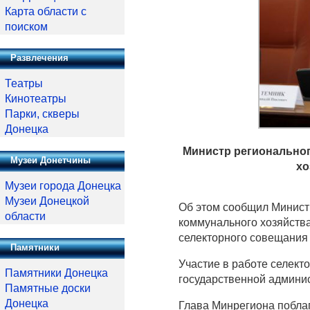
Карта области с
поиском
Развлечения
Театры
Кинотеатры
Парки, скверы
Донецка
Министр региональног
Музеи Донетчины
хо
Музеи города Донецка
Музеи Донецкой
Об этом сообщил Министр
области
коммунального хозяйства
селекторного совещания 
Памятники
Участие в работе селект
Памятники Донецка
государственной админи
Памятные доски
Донецка
Глава Минрегиона поблаг