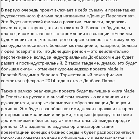
В первую очередь проект включает в себя съемку и презентацию
художественного фильма под названием «Донецк: Перспектива».
Это будет авторский фильм о развитии, смелости, лидерских
качествах, как города, так и его жителей. Рассказ о будущем, о
планах, и самое главное – о стремлении к эволюции. «Если мы
будем верить в то, что наше дело перспективное, то к этому делу
мы будем относиться с большей мотивацией и, наверное, больше
людей поверит в то, что Донецкий регион – это действительно
перспективно и вслед за индустриальным Донбассом еще будет
развит и постиндустриальный. В таком тандеме, думаю, это будет
большая сила», - отмечает курс-менеджер проекта Made in
Donetsk Владимир Воронов. Торжественный показ фильма
состоится в феврале 2014 года в отеле Донбасс-Палас.
Также в рамках реализации проекта будет выпущена книга Made
in Donetsk на русском и английском языках - о компаниях и их
руководители, которые формируют образ эволюции Донецка и
региона. Это будет своеобразная имиджевая справка и экспресс-
интервью с компаниями и лицами, которые формируют своими
достижениями в бизнес-кругах положительный имидж города и
региона. Это издание по задумке организаторов станет
презентацией донецкой бизнес среды и будет распространяться
городским советом во время официальных и деловых встреч, а