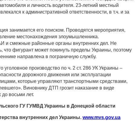
автомобиля и личность водителя. 23-летний местный
лекался к административной ответственности, в т.ч. и за
ция занимается его поиском. Проводятся мероприятия,
вление местонахождения злоумышленника.
И и смежные районные органы внутренних дел. Не
, что фигурант может покинуть пределы Украины, поэтому
ннике направлена в пограничную службу.
 уголовное производство по ч. 2 ст. 286 УК Украины –
пасности дорожного движения или эксплуатации
 лицами, которые управляют транспортными средствами,
евшего». Виновнику ДТП грозит наказание в виде
 до восьми лет.
льского ГУ ГУМВД Украины в Донецкой области
ерства внутренних дел Украины.
www.mvs.gov.ua