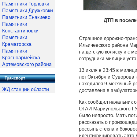
Памятники Горловки
Памятники Дружковки
Памятники Енакиево
ДТП в поселк
Памятники
Константиновки
Памятники
Страшное дорожно-транс
Краматорска
Ильичевского района Ма
Памятники
на детскую коляску и с 
Красноармейска
сотрудники милиции уста
Артемовского района
13 июля в 23:45 в милиц
лет Октября и Суворова 
Транспорт
находился 9-месячный р
ЖД станции области
доставлена в амбулатори
Как сообщил начальник с
ОГАИ Мариупольского ГУ
было непросто. Мать пог
рассказать о произошед
россыпь стекла и боково
идентифицировать авто 