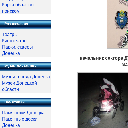
Карта области с
поиском
Развлечения
Театры
Кинотеатры
Парки, скверы
Донецка
начальник сектора Д
Ма
Музеи Донетчины
Музеи города Донецка
Музеи Донецкой
области
Памятники
Памятники Донецка
Памятные доски
Донецка