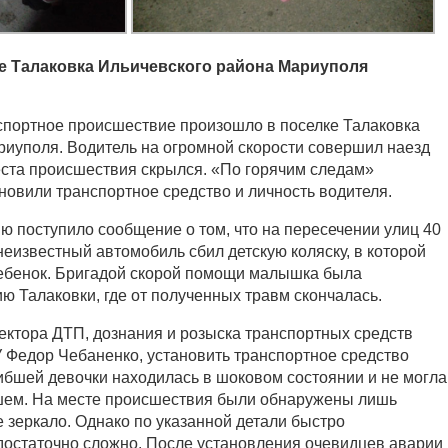
е Талаковка Ильичевского района Мариуполя
портное происшествие произошло в поселке Талаковка
риуполя. Водитель на огромной скорости совершил наезд
места происшествия скрылся. «По горячим следам»
новили транспортное средство и личность водителя.
ию поступило сообщение о том, что на пересечении улиц 40
неизвестный автомобиль сбил детскую коляску, в которой
ебенок. Бригадой скорой помощи малышка была
ю Талаковки, где от полученных травм скончалась.
ектора ДТП, дознания и розыска транспортных средств
 Федор Чебаненко, установить транспортное средство
ибшей девочки находилась в шоковом состоянии и не могла
шем. На месте происшествия были обнаружены лишь
е зеркало. Однако по указанной детали быстро
достаточно сложно. После установления очевидцев аварии