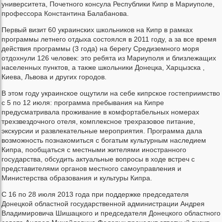
университета, Почетного консула Республики Кипр в Мариуполе,
профессора Константина Балабанова.
Первый визит 60 украинских школьников на Кипр в рамках
программы летнего отдыха состоялся в 2011 году, а за все время
действия программы (3 года) на берегу Средиземного моря
отдохнули 126 человек: это ребята из Мариуполя и близлежащих
населенных пунктов, а также школьники Донецка, Харцызска ,
Киева, Львова и других городов.
В этом году украинское ощутили на себе кипрское гостеприимство
с 5 по 12 июля: программа пребывания на Кипре
предусматривала проживание в комфортабельных номерах
трехзвездочного отеля, комплексное трехразовое питание,
экскурсии и развлекательные мероприятия. Программа дала
возможность познакомиться с богатым культурным наследием
Кипра, пообщаться с местными жителями иностранного
государства, обсудить актуальные вопросы в ходе встреч с
представителями органов местного самоуправления и
Министерства образования и культуры Кипра.
С 16 по 28 июля 2013 года при поддержке председателя
Донецкой областной государственной администрации Андрея
Владимировича Шишацкого и председателя Донецкого областного