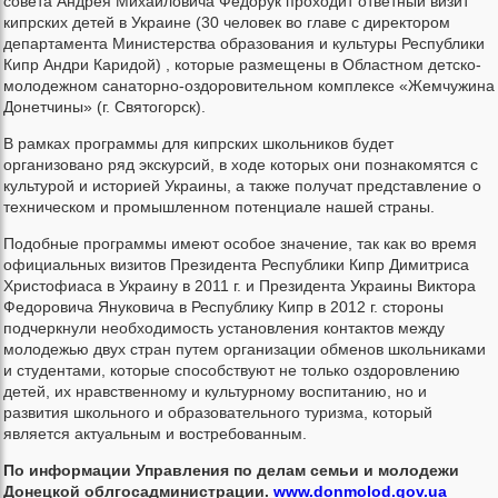
совета Андрея Михайловича Федорук проходит ответный визит
кипрских детей в Украине (30 человек во главе с директором
департамента Министерства образования и культуры Республики
Кипр Андри Каридой) , которые размещены в Областном детско-
молодежном санаторно-оздоровительном комплексе «Жемчужина
Донетчины» (г. Святогорск).
В рамках программы для кипрских школьников будет
организовано ряд экскурсий, в ходе которых они познакомятся с
культурой и историей Украины, а также получат представление о
техническом и промышленном потенциале нашей страны.
Подобные программы имеют особое значение, так как во время
официальных визитов Президента Республики Кипр Димитриса
Христофиаса в Украину в 2011 г. и Президента Украины Виктора
Федоровича Януковича в Республику Кипр в 2012 г. стороны
подчеркнули необходимость установления контактов между
молодежью двух стран путем организации обменов школьниками
и студентами, которые способствуют не только оздоровлению
детей, их нравственному и культурному воспитанию, но и
развития школьного и образовательного туризма, который
является актуальным и востребованным.
По информации Управления по делам семьи и молодежи
Донецкой облгосадминистрации.
www.donmolod.gov.ua