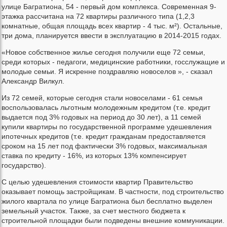
улице Багратиона, 54 - первый дом комплекса. Современная 9-
этажка рассчитана на 72 квартиры различного типа (1,2,3
комнатные, общая площадь всех квартир - 4 тыс. м²). Остальные,
три дома, планируется ввести в эксплуатацию в 2014-2015 годах.
«Новое собственное жилье сегодня получили еще 72 семьи,
среди которых - педагоги, медицинские работники, госслужащие и
молодые семьи. Я искренне поздравляю новоселов », - сказал
Александр Вилкул.
Из 72 семей, которые сегодня стали новоселами - 61 семья
воспользовалась льготным молодежным кредитом (т.е. кредит
выдается под 3% годовых на период до 30 лет), а 11 семей
купили квартиры по государственной программе удешевления
ипотечных кредитов (т.е. кредит гражданам предоставляется
сроком на 15 лет под фактически 3% годовых, максимальная
ставка по кредиту - 16%, из которых 13% компенсирует
государство).
С целью удешевления стоимости квартир Правительство
оказывает помощь застройщикам. В частности, под строительство
жилого квартала по улице Багратиона был бесплатно выделен
земельный участок. Также, за счет местного бюджета к
строительной площадки были подведены внешние коммуникации.