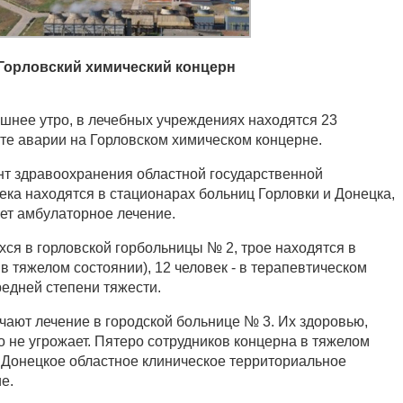
Горловский химический концерн
шнее утро, в лечебных учреждениях находятся 23
те аварии на Горловском химическом концерне.
нт здравоохранения областной государственной
ека находятся в стационарах больниц Горловки и Донецка,
ет амбулаторное лечение.
хся в горловской горбольницы № 2, трое находятся в
в тяжелом состоянии), 12 человек - в терапевтическом
редней степени тяжести.
ают лечение в городской больнице № 3. Их здоровью,
о не угрожает. Пятеро сотрудников концерна в тяжелом
 Донецкое областное клиническое территориальное
е.