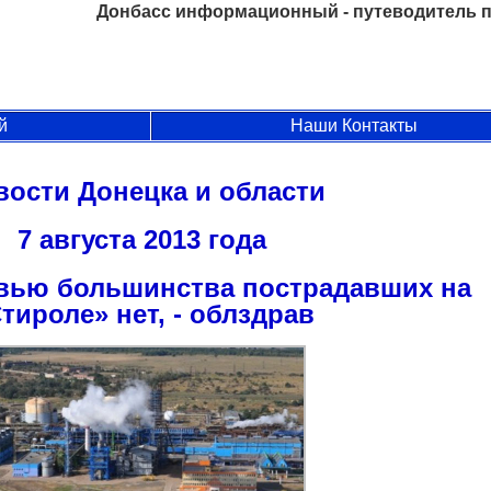
Донбасс информационный - путеводитель п
й
Наши Контакты
вости Донецка и области
7 августа 2013 года
вью большинства пострадавших на
тироле» нет, - облздрав