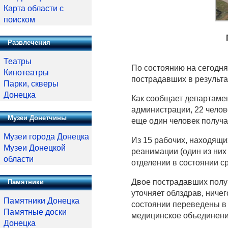
Карта области с
поиском
Развлечения
Театры
По состоянию на сегодня
Кинотеатры
пострадавших в результа
Парки, скверы
Донецка
Как сообщает департаме
администрации, 22 челов
Музеи Донетчины
еще один человек получа
Музеи города Донецка
Из 15 рабочих, находящи
Музеи Донецкой
реанимации (один из них 
области
отделении в состоянии с
Двое пострадавших получ
Памятники
уточняет облздрав, ничег
Памятники Донецка
состоянии переведены в
Памятные доски
медицинское объединени
Донецка