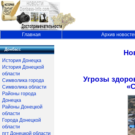
Главная
Архив новосте
Донбасс
Но
История Донецка
История Донецкой
области
Угрозы здоро
Символика города
«С
Символика области
Районы города
Донецка
Районы Донецкой
области
Города Донецкой
области
пгт Донецкой области