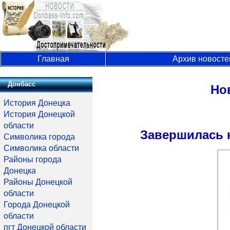
Главная
Архив новосте
Донбасс
Но
История Донецка
История Донецкой
области
Завершилась 
Символика города
Символика области
Районы города
Донецка
Районы Донецкой
области
Города Донецкой
области
пгт Донецкой области