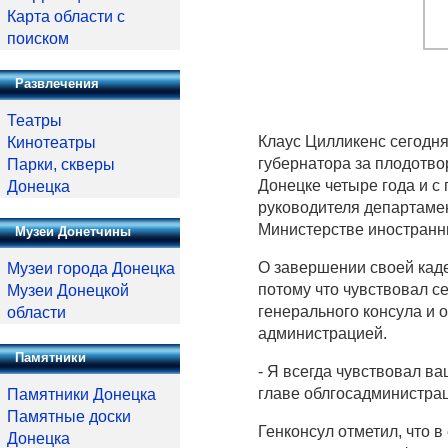
Карта области с
поиском
Развлечения
Театры
Клаус Цилликенс сегодня
Кинотеатры
губернатора за плодотво
Парки, скверы
Донецке четыре года и с
Донецка
руководителя департаме
Министерстве иностранн
Музеи Донетчины
О завершении своей каде
Музеи города Донецка
потому что чувствовал с
Музеи Донецкой
генерального консула и 
области
администрацией.
Памятники
- Я всегда чувствовал ва
главе облгосадминистра
Памятники Донецка
Памятные доски
Генконсул отметил, что 
Донецка