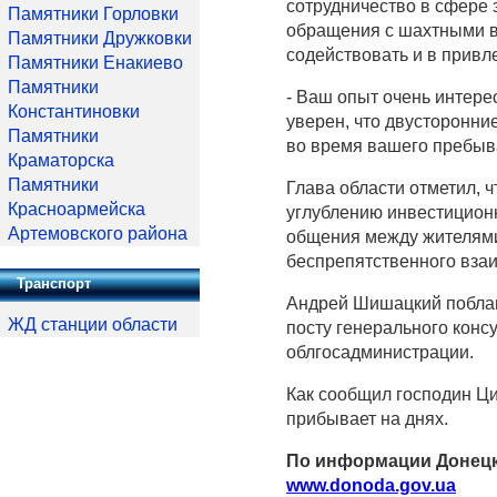
сотрудничество в сфере 
Памятники Горловки
обращения с шахтными во
Памятники Дружковки
содействовать и в привл
Памятники Енакиево
Памятники
- Ваш опыт очень интерес
Константиновки
уверен, что двусторонние
Памятники
во время вашего пребыв
Краматорска
Памятники
Глава области отметил, 
Красноармейска
углублению инвестицион
Артемовского района
общения между жителями 
беспрепятственного взаи
Транспорт
Андрей Шишацкий поблаг
ЖД станции области
посту генерального конс
облгосадминистрации.
Как сообщил господин Ци
прибывает на днях.
По информации Донецк
www.donoda.gov.ua